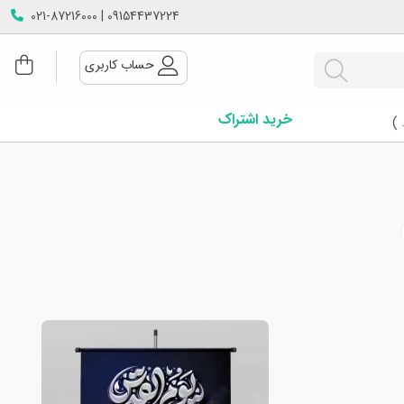
09154437224 | 021-87216000
حساب کاربری
خرید اشتراک
 )