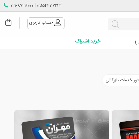
09154437224 | 021-87216000
حساب کاربری
خرید اشتراک
 )
تور خدمات بازرگانی