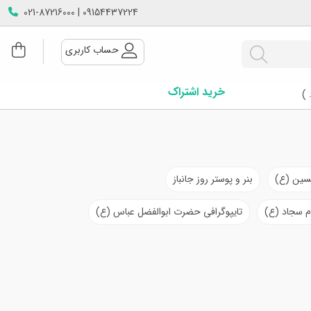
09154437224 | 021-87216000
حساب کاربری
خرید اشتراک
 )
حسین (ع)
بنر و پوستر روز جانباز
ام سجاد (ع)
تایپوگرافی حضرت ابوالفضل عباس (ع)