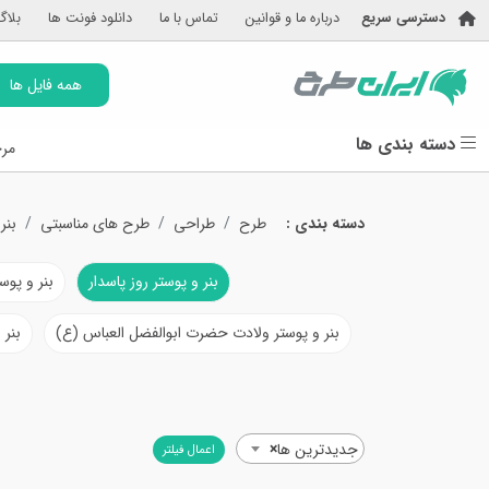
دسترسی سریع
درباره ما و قوانین
تماس با ما
دانلود فونت ها
بلاگ
همه فایل ها
دسته بندی ها
مرج
دسته بندی :
طرح
طراحی
طرح های مناسبتی
بنر
بنر و پوستر روز پاسدار
بنر و پوست
بنر و پوستر ولادت حضرت ابوالفضل العباس (ع)
بنر 
جدیدترین ها
×
اعمال فیلتر