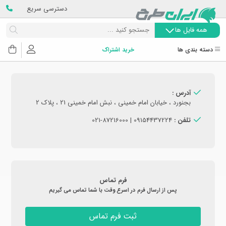
دسترسی سریع
همه فایل ها
دسته بندی ها
خرید اشتراک
آدرس :
بجنورد ، خیابان امام خمینی ، نبش امام خمینی 21 ، پلاک 2
تلفن :
09154437224 | 021-87216000
فرم تماس
پس از ارسال فرم در اسرع وقت با شما تماس می گیریم
ثبت فرم تماس