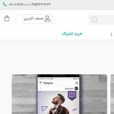
09154437224 | 021-87216000
حساب کاربری
خرید اشتراک
 )