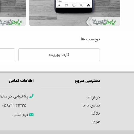
برچسب ها
کارت ویزیت
دسترسی سریع
اطلاعات تماس
پشتیبانی در ساعا
درباره ما
تماس با ما
05832241325
بلاگ
فرم تماس
طرح