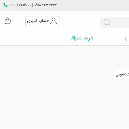
09154437224 | 021-87216000
حساب کاربری
خرید اشتراک
 )
شکشویی