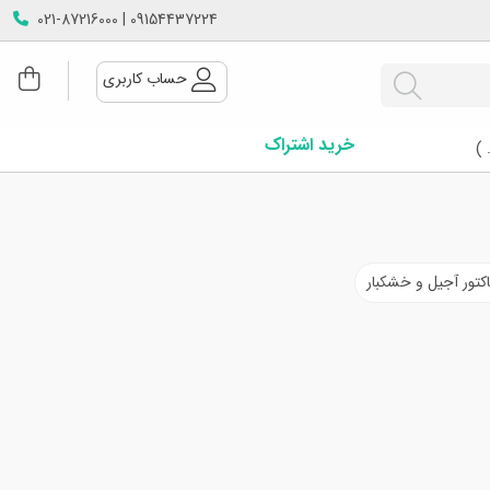
09154437224 | 021-87216000
حساب کاربری
خرید اشتراک
 )
اکتور آجیل و خشکبار