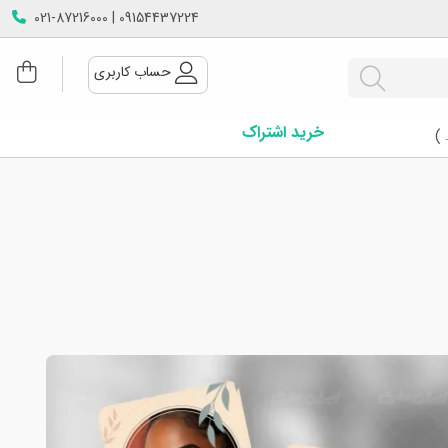
09154437224 | 021-87216000
حساب کاربری
خرید اشتراک
 )