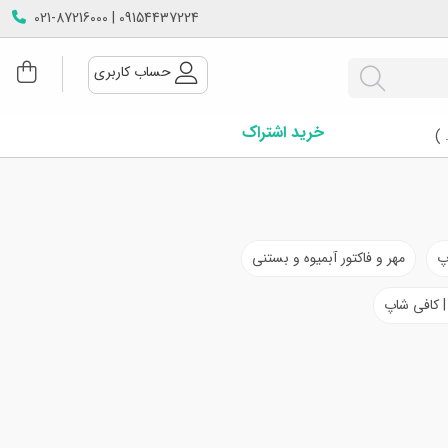
09154437224 | 021-87216000
حساب کاربری
خرید اشتراک
 )
پ
مهر و فاکتور آبمیوه و بستنی
 | کافی شاپ