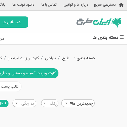
دسترسی سریع
درباره ما و قوانین
تماس با ما
دانلود فونت ها
بلاگ
همه فایل ها
دسته بندی ها
مرج
دسته بندی :
طرح
طراحی
کارت ویزیت لایه باز
کا
کارت ویزیت آبمیوه و بستنی و کافی
قالب پست و 
جدیدترین ها
×
رنگ
مد رنگی
اعمال