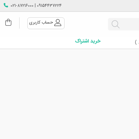
09154437224 | 021-87216000
حساب کاربری
خرید اشتراک
 )
روز