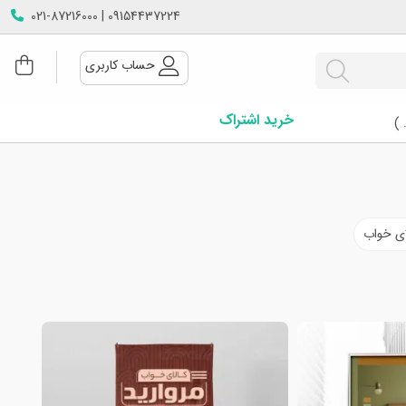
09154437224 | 021-87216000
حساب کاربری
خرید اشتراک
 )
لای خواب