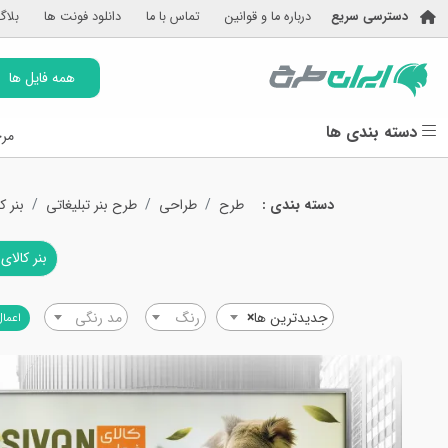
دسترسی سریع
درباره ما و قوانین
تماس با ما
دانلود فونت ها
بلاگ
همه فایل ها
دسته بندی ها
مرج
دسته بندی :
طرح
طراحی
طرح بنر تبلیغاتی
بنر ک
بنر کالای
جدیدترین ها
×
رنگ
مد رنگی
اعمال