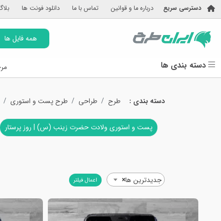
دسترسی سریع
درباره ما و قوانین
تماس با ما
دانلود فونت ها
بلاگ
همه فایل ها
دسته بندی ها
مرج
دسته بندی :
طرح
طراحی
طرح پست و استوری
پست و استوری ولادت حضرت زینب (س) | روز پرستار
جدیدترین ها
×
اعمال فیلتر