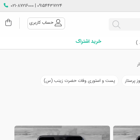
09154437224 | 021-87216000
حساب کاربری
خرید اشتراک
 )
ر
ز پرستار
پست و استوری وفات حضرت زینب (س)