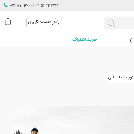
09154437224 | 021-87216000
حساب کاربری
خرید اشتراک
 )
کتور خدمات فنی