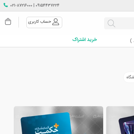
09154437224 | 021-87216000
حساب کاربری
خرید اشتراک
 )
شگاه