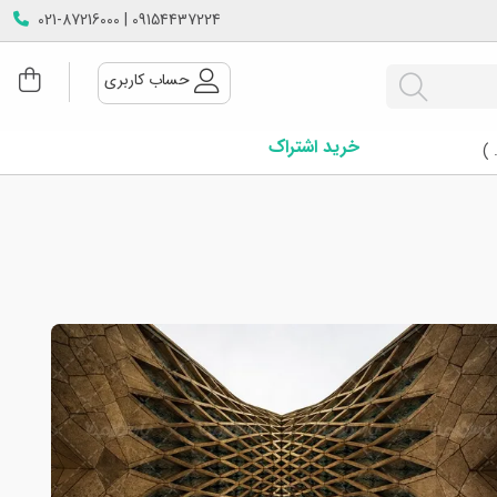
09154437224 | 021-87216000
حساب کاربری
خرید اشتراک
 )