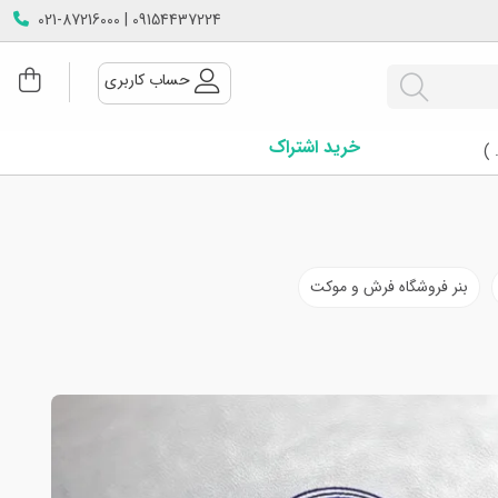
09154437224 | 021-87216000
حساب کاربری
خرید اشتراک
 )
بنر فروشگاه فرش و موکت