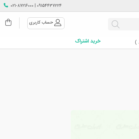
09154437224 | 021-87216000
حساب کاربری
خرید اشتراک
 )