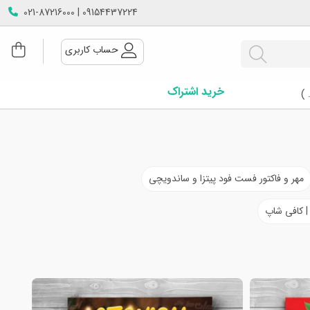
09154437224 | 021-87216000
حساب کاربری
خرید اشتراک
 )
مهر و فاکتور فست فود پیتزا و ساندویچی
 | کافی شاپ