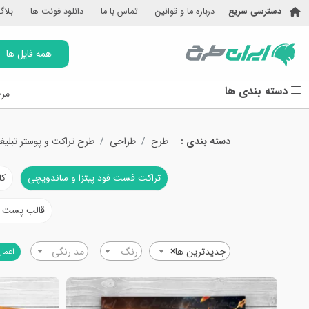
دسترسی سریع
درباره ما و قوانین
تماس با ما
دانلود فونت ها
بلاگ
همه فایل ها
دسته بندی ها
مرج
دسته بندی :
طرح
طراحی
طرح تراکت و پوستر تبلیغ
تراکت فست فود پیتزا و ساندویچی
کا
قالب پست و
جدیدترین ها
×
رنگ
مد رنگی
اعمال
دیروز