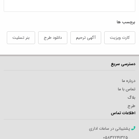
برچسب ها
کارت ویزیت
آگهی ترحیم
دانلود طرح
بنر تسلیت
دسترسی سریع
درباره ما
تماس با ما
بلاگ
طرح
اطلاعات تماس
پشتیبانی در ساعات اداری
05832241325