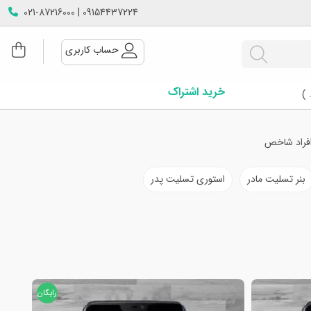
09154437224 | 021-87216000
حساب کاربری
خرید اشتراک
 )
فراد شاخص
بنر تسلیت مادر
استوری تسلیت پدر
رایگان