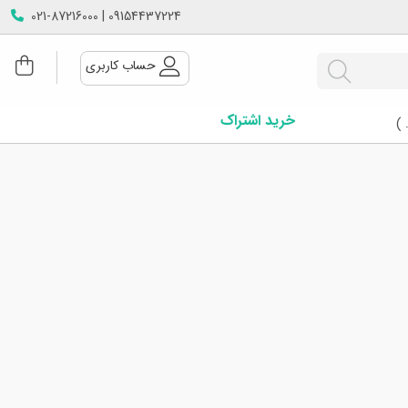
09154437224 | 021-87216000
حساب کاربری
خرید اشتراک
 )