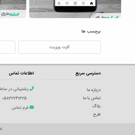
برچسب ها
کارت ویزیت
دسترسی سریع
اطلاعات تماس
پشتیبانی در ساعا
درباره ما
تماس با ما
05832241325
بلاگ
فرم تماس
طرح
اس