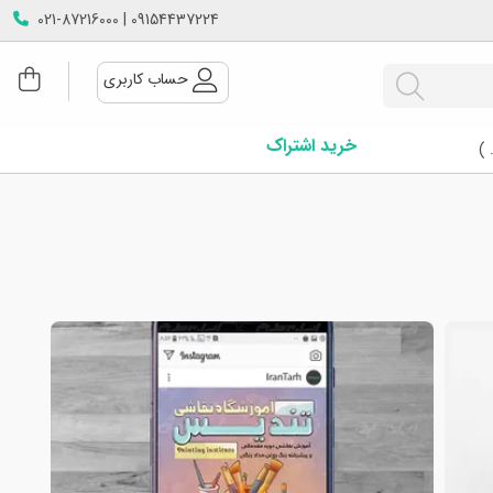
09154437224 | 021-87216000
حساب کاربری
خرید اشتراک
 )