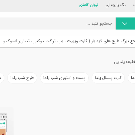
بگ پارچه ای
لیوان کاغذی
ع بزرگ طرح های لایه باز ( کارت ویزیت ، بنر ، تراکت ، وکتور ، تصاویر استوک و...
فیف یلدایی
دا
کارت پستال یلدا
پست و استوری شب یلدا
طرح شب یلدا
م