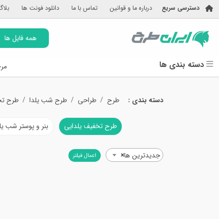
دسترسی سریع
درباره ما و قوانین
تماس با ما
دانلود فونت ها
بلاگ
همه فایل ها
دسته بندی ها
مرج
دسته بندی :
طرح
طراحی
طرح شب یلدا
طرح تخ
طرح تخفیف یلدایی
بنر و پوستر شب یل
جدیدترین ها
×
اعمال فیلتر