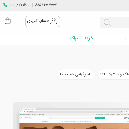
09154437224 | 021-87216000
حساب کاربری
خرید اشتراک
 )
اگ و تیشرت یلدا
تایپوگرافی شب یلدا