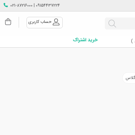
09154437224 | 021-87216000
حساب کاربری
خرید اشتراک
 )
رگلاس