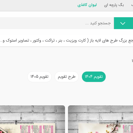
بگ پارچه ای
لیوان کاغذی
ع بزرگ طرح های لایه باز ( کارت ویزیت ، بنر ، تراکت ، وکتور ، تصاویر استوک و...
تقویم 1404
طرح تقویم
تقویم 1405