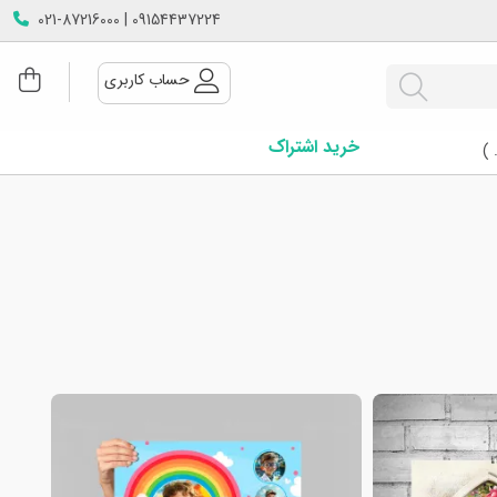
09154437224 | 021-87216000
حساب کاربری
خرید اشتراک
 )