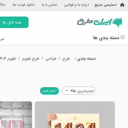
دسترسی سریع
درباره ما و قوانین
تماس با ما
دانلود فونت ها
بلاگ
همه فایل ها
دسته بندی ها
مرج
دسته بندی :
طرح
طراحی
طرح تقویم
تقویم 1404
جدیدترین ها
×
اعمال فیلتر