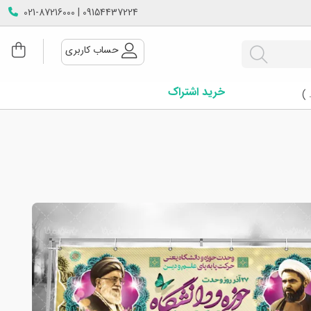
09154437224 | 021-87216000
حساب کاربری
خرید اشتراک
 )