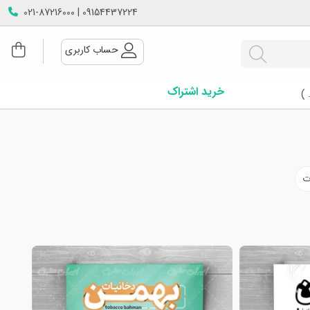
09154437224 | 021-87216000
حساب کاربری
خرید اشتراک
 )
ت