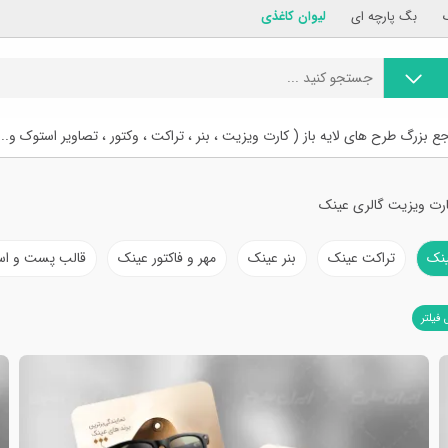
بگ پارچه ای
لیوان کاغذی
ع بزرگ طرح های لایه باز ( کارت ویزیت ، بنر ، تراکت ، وکتور ، تصاویر استوک و...
رت ویزیت گالری عینک
ینک
تراکت عینک
بنر عینک
مهر و فاکتور عینک
قالب پست و اس
 فیلتر