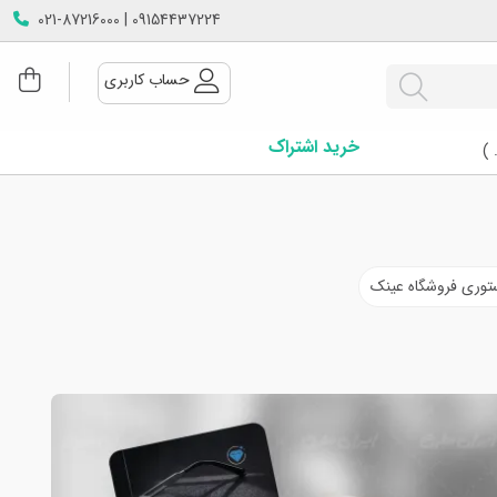
09154437224 | 021-87216000
حساب کاربری
خرید اشتراک
 )
توری فروشگاه عینک