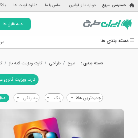
دسترسی سریع
درباره ما و قوانین
تماس با ما
دانلود فونت ها
بلاگ
همه فایل ها
دسته بندی ها
مرج
دسته بندی :
طرح
طراحی
کارت ویزیت لایه باز
کا
کارت ویزیت گالری ع
جدیدترین ها
×
رنگ
مد رنگی
اعمال
دیروز