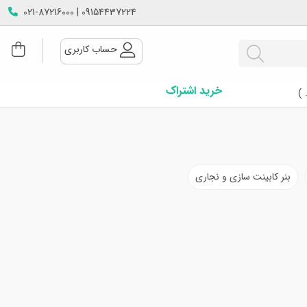
09154437224 | 021-87216000
حساب کاربری
خرید اشتراک
 )
بنر کابینت سازی و نجاری