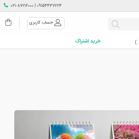
09154437224 | 021-87216000
حساب کاربری
خرید اشتراک
 )