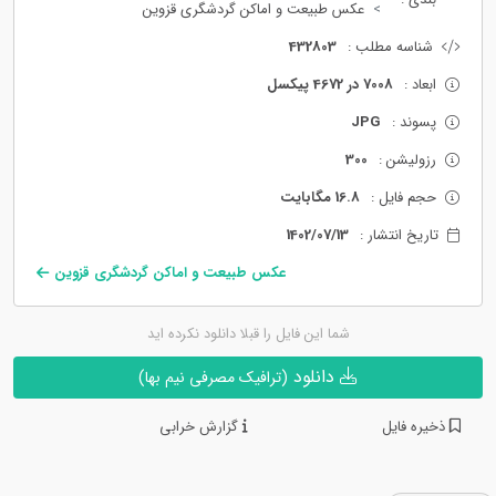
عکس طبیعت و اماکن گردشگری قزوین
شناسه مطلب :
432803
ابعاد :
7008 در 4672 پیکسل
پسوند :
JPG
رزولیشن :
300
حجم فایل :
16.8 مگابایت
تاریخ انتشار :
1402/07/13
عکس طبیعت و اماکن گردشگری قزوین
شما این فایل را قبلا دانلود نکرده اید
دانلود
(ترافیک مصرفی نیم بها)
ذخیره فایل
گزارش خرابی