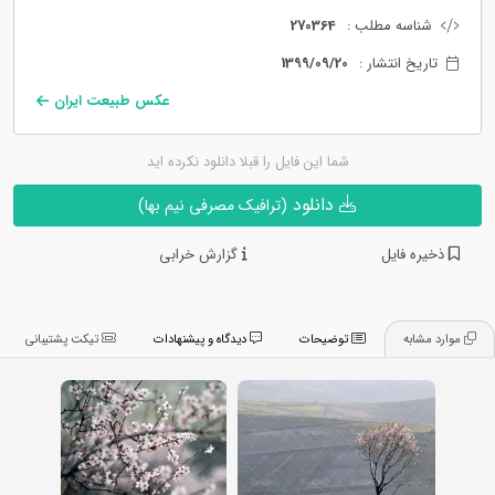
شناسه مطلب :
270364
تاریخ انتشار :
1399/09/20
عکس طبیعت ایران
شما این فایل را قبلا دانلود نکرده اید
دانلود
(ترافیک مصرفی نیم بها)
ذخیره فایل
گزارش خرابی
موارد مشابه
توضیحات
دیدگاه و پیشنهادات
تیکت پشتیبانی