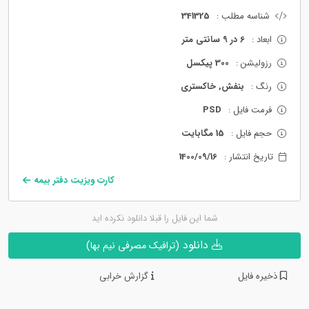
شناسه مطلب :
341325
ابعاد :
6 در 9 سانتی متر
رزولیشن :
300 پیکسل
رنگ :
بنفش, خاکستری
فرمت فایل :
PSD
حجم فایل :
15 مگابایت
تاریخ انتشار :
1400/09/16
کارت ویزیت دفتر بیمه
شما این فایل را قبلا دانلود نکرده اید
دانلود
(ترافیک مصرفی نیم بها)
ذخیره فایل
گزارش خرابی