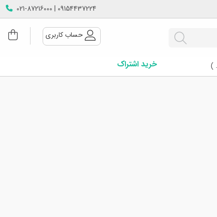
09154437224 | 021-87216000
حساب کاربری
خرید اشتراک
 )