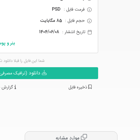
فرمت فایل :
PSD
حجم فایل :
85 مگابایت
تاریخ انتشار :
1404/06/08
بنر و پو
شما این فایل را قبلا دانلود ن
دانلود
(ترافیک مصرفی ن
ذخیره فایل
گزارش خ
موارد مشابه