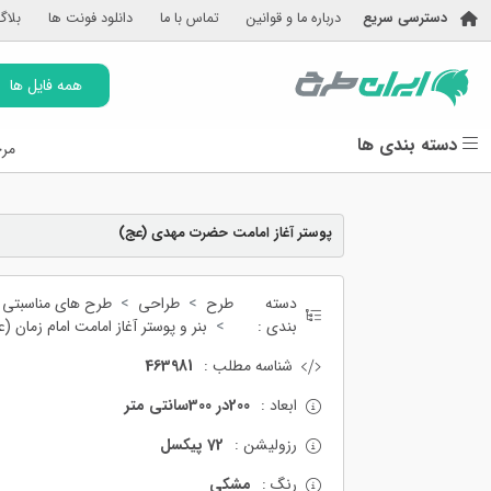
دسترسی سریع
درباره ما و قوانین
تماس با ما
دانلود فونت ها
بلاگ
همه فایل ها
دسته بندی ها
مرج
پوستر آغاز امامت حضرت مهدی (عج)
دسته
طرح
طراحی
طرح های مناسبتی
بندی :
بنر و پوستر آغاز امامت امام زمان (
شناسه مطلب :
463981
ابعاد :
200در 300سانتی متر
رزولیشن :
72 پیکسل
رنگ :
مشکی