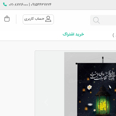
09154437224 | 021-87216000
حساب کاربری
خرید اشتراک
 )
Next