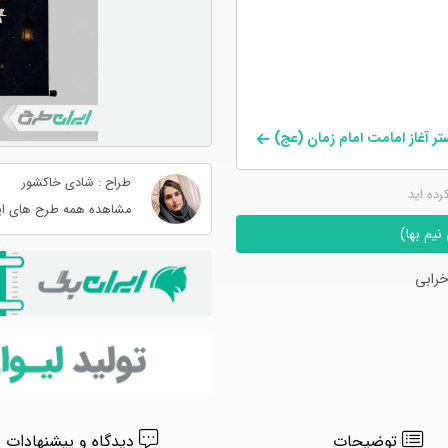
ستر آغاز امامت امام زمان (عج)
طراح : شادی خاکشور
کرده اید
مشاهده همه طرح های ای
یم بها)
رابی
توضیحات
دیدگاه و پیشنهادات