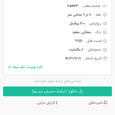
شناسه مطلب :
451233
ابعاد :
6 در 9 سانتی متر
رزولیشن :
300 پیکسل
رنگ :
مشکی, سفید
فرمت فایل :
PSD
حجم فایل :
6 مگابایت
تاریخ انتشار :
1403/07/09
کارت ویزیت دفتر بیمه
شما این فایل را قبلا دانلود نکرده اید
دانلود
(ترافیک مصرفی نیم بها)
ذخیره فایل
گزارش خرابی