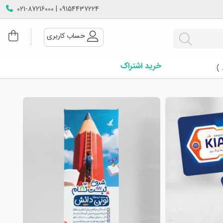
09154437224 | 021-87216000
حساب کاربری
خرید اشتراک
 )
دیروز