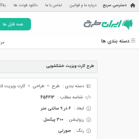
دسترسی سریع
درباره ما و قوانین
تماس با ما
دانلود فونت ها
بلاگ
همه فایل ها
دسته بندی ها
مرج
طرح کارت ویزیت خشکشویی
دسته بندی :
طرح
طراحی
کارت ویزیت لایه
شناسه مطلب :
454613
ابعاد :
6 در 9 سانتی متر
رزولیشن :
300 پیکسل
رنگ :
صورتی