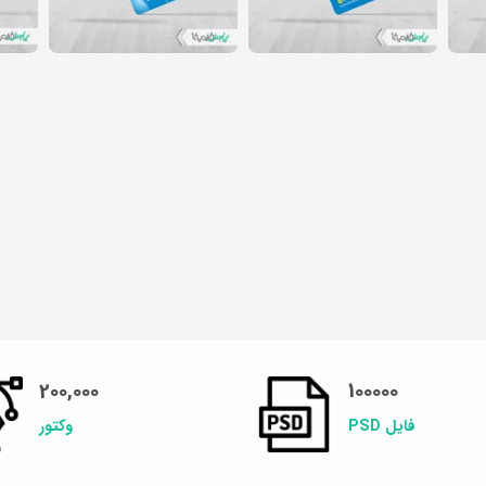
200,000
100000
فایل PSD
وکتور