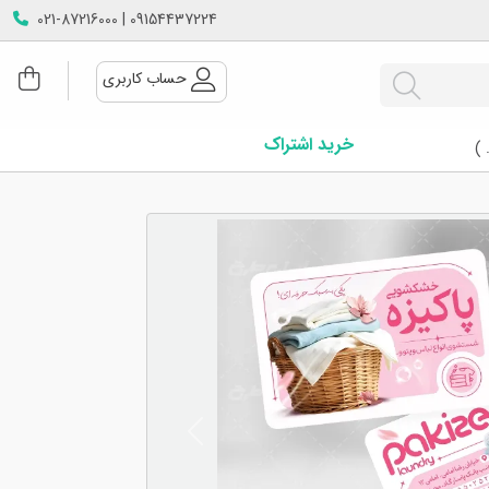
09154437224 | 021-87216000
حساب کاربری
خرید اشتراک
 )
Next