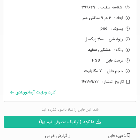
شناسه مطلب :
399649
ابعاد :
6 در 9 سانتی متر
پسوند :
psd
رزولیشن :
300 پیکسل
رنگ :
مشکی, سفید
فرمت فایل :
PSD
حجم فایل :
7 مگابایت
تاریخ انتشار :
1401/09/02
کارت ویزیت آرماتوربندی
شما این فایل را قبلا دانلود نکرده اید
دانلود
(ترافیک مصرفی نیم بها)
ذخیره فایل
گزارش خرابی