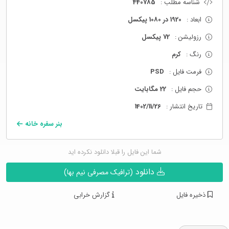
شناسه مطلب :
440785
ابعاد :
1920 در 1080 پیکسل
رزولیشن :
72 پیکسل
رنگ :
کرم
فرمت فایل :
PSD
حجم فایل :
22 مگابایت
تاریخ انتشار :
1402/11/26
بنر سفره خانه
شما این فایل را قبلا دانلود نکرده اید
دانلود
(ترافیک مصرفی نیم بها)
ذخیره فایل
گزارش خرابی