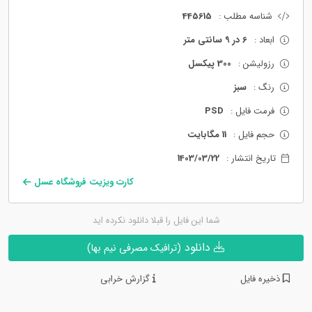
شناسه مطلب :
445615
ابعاد :
6 در 9 سانتی متر
رزولیشن :
300 پیکسل
رنگ :
سبز
فرمت فایل :
PSD
حجم فایل :
11 مگابایت
تاریخ انتشار :
1403/03/22
کارت ویزیت فروشگاه عسل
شما این فایل را قبلا دانلود نکرده اید
دانلود
(ترافیک مصرفی نیم بها)
ذخیره فایل
گزارش خرابی