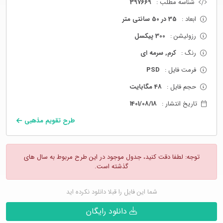
شناسه مطلب :
397669
ابعاد :
35 در 50 سانتی متر
رزولیشن :
300 پیکسل
رنگ :
کرم, سرمه ای
فرمت فایل :
PSD
حجم فایل :
48 مگابایت
تاریخ انتشار :
1401/08/18
طرح تقویم مذهبی
توجه: لطفا دقت کنید، جدول موجود در این طرح مربوط به سال های
گذشته است.
شما این فایل را قبلا دانلود نکرده اید
دانلود رایگان