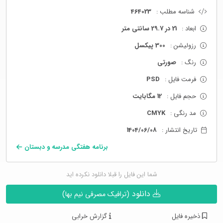
شناسه مطلب :
464023
ابعاد :
21 در 29.7 سانتی متر
رزولیشن :
300 پیکسل
رنگ :
صورتی
فرمت فایل :
PSD
حجم فایل :
12 مگابایت
مد رنگی :
CMYK
تاریخ انتشار :
1404/06/08
برنامه هفتگی مدرسه و دبستان
شما این فایل را قبلا دانلود نکرده اید
دانلود
(ترافیک مصرفی نیم بها)
ذخیره فایل
گزارش خرابی