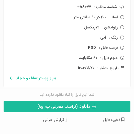
شناسه مطلب :
458477
ابعاد :
200 در 90 سانتی متر
رزولیشن :
72پیکسل
رنگ :
آبی
فرمت فایل :
PSD
حجم فایل :
60 مگابایت
تاریخ انتشار :
1404/01/20
بنر و پوستر عفاف و حجاب
شما این فایل را قبلا دانلود نکرده اید
دانلود
(ترافیک مصرفی نیم بها)
ذخیره فایل
گزارش خرابی