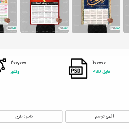
200,000
100000
فایل PSD
وکتور
آگهی ترحیم
دانلود طرح