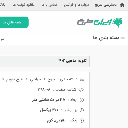
دسترسی سریع
درباره ما و قوانین
تماس با ما
دانلود فونت ها
بلاگ
همه فایل ها
دسته بندی ها
مرج
تقویم مذهبی 1402
دسته بندی :
طرح
طراحی
طرح تقویم
شناسه مطلب :
398008
ابعاد :
35 در 50 سانتی متر
رزولیشن :
300 پیکسل
رنگ :
طلایی, کرم