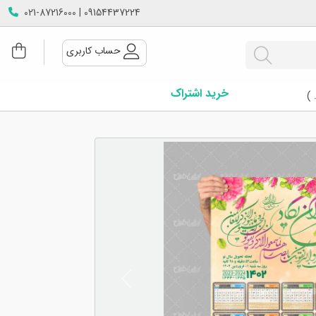
09154437224 | 021-87216000
حساب کاربری
خرید اشتراک
 )
Next