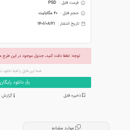
فرمت فایل :
PSD
حجم فایل :
60 مگابایت
تاریخ انتشار :
1401/08/21
توجه: لطفا دقت کنید، جدول موجود در این طرح 
شما این فایل را قبلا دانلود ن
دانلود رایگان
ذخیره فایل
گزارش خ
موارد مشابه