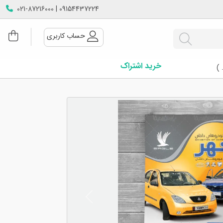
09154437224 | 021-87216000
حساب کاربری
خرید اشتراک
 )
Next