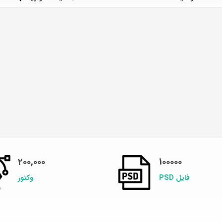
200,000
100000
فایل PSD
وکتور