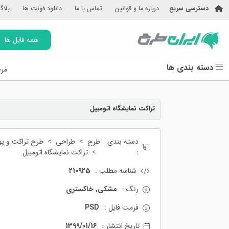
دسترسی سریع
درباره ما و قوانین
تماس با ما
دانلود فونت ها
بلاگ
همه فایل ها
دسته بندی ها
مرج
تراکت نمایشگاه اتومبیل
دسته بندی
طرح
طراحی
طرح تراکت و پوس
:
تراکت نمایشگاه اتومبیل
شناسه مطلب :
210925
رنگ :
مشکی, خاکستری
فرمت فایل :
PSD
تاریخ انتشار :
1399/01/16