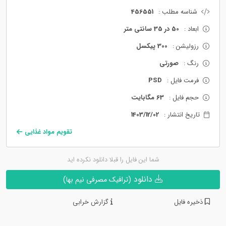
شناسه مطلب :
456551
ابعاد :
50 در 35 سانتی متر
رزولیشن :
300 پیکسل
رنگ :
صورتی
فرمت فایل :
PSD
حجم فایل :
63 مگابایت
تاریخ انتشار :
1403/12/02
تقویم مواد غذایی
شما این فایل را قبلا دانلود نکرده اید
دانلود
(ترافیک مصرفی نیم بها)
ذخیره فایل
گزارش خرابی