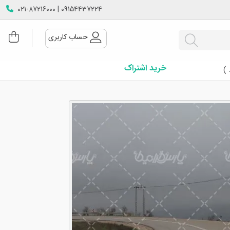
09154437224 | 021-87216000
حساب کاربری
خرید اشتراک
 )