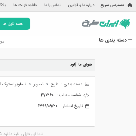
دسترسی سریع
درباره ما و قوانین
تماس با ما
دانلود فونت ها
بلاگ
همه فایل ها
دسته بندی ها
مرج
هوای مه آِلود
دسته بندی :
طرح
تصویر
تصاویر استوک ای
شناسه مطلب :
270260
تاریخ انتشار :
1399/09/20
شما این فایل را قبلا دانلود ن