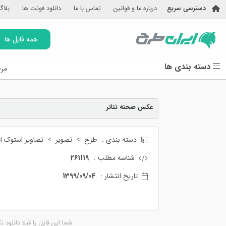
دسترسی سریع
درباره ما و قوانین
تماس با ما
دانلود فونت ها
بلاگ
همه فایل ها
دسته بندی ها
مرج
عکس صحنه تئاتر
دسته بندی :
طرح
تصویر
تصاویر استوک ای
شناسه مطلب :
261119
تاریخ انتشار :
1399/09/04
شما این فایل را قبلا دانلود ن