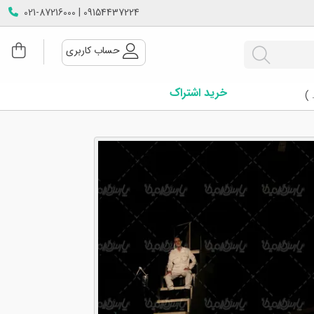
09154437224 | 021-87216000
حساب کاربری
خرید اشتراک
 )