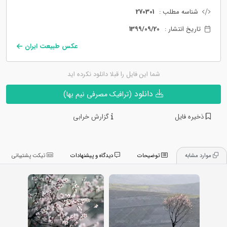
شناسه مطلب :
270301
تاریخ انتشار :
1399/09/20
عکس طبیعت ایران
شما این فایل را قبلا دانلود نکرده اید
دانلود
(ترافیک مصرفی نیم بها)
ذخیره فایل
گزارش خرابی
موارد مشابه
توضیحات
دیدگاه و پیشنهادات
تیکت پشتیبانی